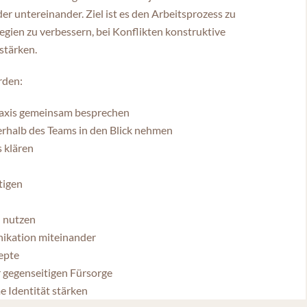
 untereinander. Ziel ist es den Arbeitsprozess zu
ien zu verbessern, bei Konflikten konstruktive
stärken.
rden:
raxis gemeinsam besprechen
erhalb des Teams in den Blick nehmen
s klären
tigen
d nutzen
ikation miteinander
epte
 gegenseitigen Fürsorge
e Identität stärken